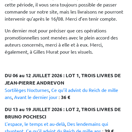
cette période, il vous sera toujours possible de passer
commande sur notre site, mais les livraisons ne pourront
intervenir qu’après le 16/08. Merci d’en tenir compte.
Un dernier mot pour préciser que ces opérations
promotionnelles sont menées avec le plein accord des
auteurs concernés, merci à elle et à eux. Merci,
également, à Gilles Murat pour les visuels.
DU 06 au 12 JUILLET 2026 :
LOT 1, TROIS LIVRES DE
JEAN-PIERRE ANDREVON
Sortilèges Nocturnes
,
Ce qu’il advint du Reich de mille
ans
,
Avant le dernier jour
:
36 €
DU 13 au 19 JUILLET 2026 : LOT 2, TROIS LIVRES DE
BRUNO POCHESCI
L’espace, le temps et au-delà
,
Des lendemains qui
shuntent
,
Ce qu’il advint du Reich de mille ans
:
39 €