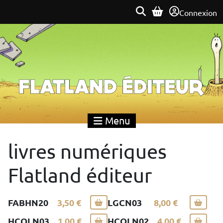
Connexion
Flatland Éditeur
Menu
livres numériques
Flatland éditeur
FABHN20
3,50 €
LGCN03
8,00 €
HCOLN03
1,00 €
HCOLN02
4,00 €