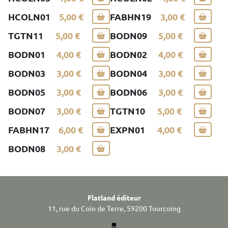
HCOLN01
5,00 €
FABHN19
3,00 €
TGTN11
5,00 €
BODN09
5,00 €
BODN01
4,00 €
BODN02
4,00 €
BODN03
3,00 €
BODN04
3,00 €
BODN05
3,00 €
BODN06
3,00 €
BODN07
3,00 €
TGTN10
5,00 €
FABHN17
6,00 €
EXPN01
4,00 €
BODN08
3,00 €
Flatland éditeur
11, rue du Coin de Terre, 59200 Tourcoing