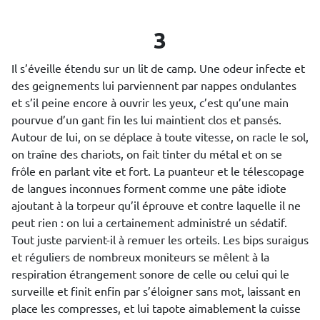
3
Il s’éveille étendu sur un lit de camp. Une odeur infecte et
des geignements lui parviennent par nappes ondulantes
et s’il peine encore à ouvrir les yeux, c’est qu’une main
pourvue d’un gant fin les lui maintient clos et pansés.
Autour de lui, on se déplace à toute vitesse, on racle le sol,
on traîne des chariots, on fait tinter du métal et on se
frôle en parlant vite et fort. La puanteur et le télescopage
de langues inconnues forment comme une pâte idiote
ajoutant à la torpeur qu’il éprouve et contre laquelle il ne
peut rien : on lui a certainement administré un sédatif.
Tout juste parvient-il à remuer les orteils. Les bips suraigus
et réguliers de nombreux moniteurs se mêlent à la
respiration étrangement sonore de celle ou celui qui le
surveille et finit enfin par s’éloigner sans mot, laissant en
place les compresses, et lui tapote aimablement la cuisse