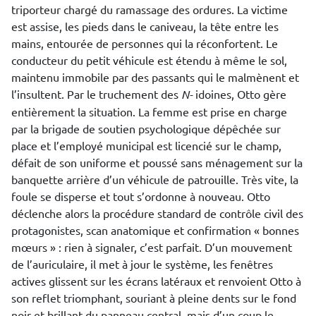
triporteur chargé du ramassage des ordures. La victime
est assise, les pieds dans le caniveau, la tête entre les
mains, entourée de personnes qui la réconfortent. Le
conducteur du petit véhicule est étendu à même le sol,
maintenu immobile par des passants qui le malmènent et
l’insultent. Par le truchement des
N-
idoines, Otto gère
entièrement la situation. La femme est prise en charge
par la brigade de soutien psychologique dépêchée sur
place et l’employé municipal est licencié sur le champ,
défait de son uniforme et poussé sans ménagement sur la
banquette arrière d’un véhicule de patrouille. Très vite, la
foule se disperse et tout s’ordonne à nouveau. Otto
déclenche alors la procédure standard de contrôle civil des
protagonistes, scan anatomique et confirmation « bonnes
mœurs » : rien à signaler, c’est parfait. D’un mouvement
de l’auriculaire, il met à jour le système, les fenêtres
actives glissent sur les écrans latéraux et renvoient Otto à
son reflet triomphant, souriant à pleine dents sur le fond
noir et brillant du panneau central, mais d’un coup le