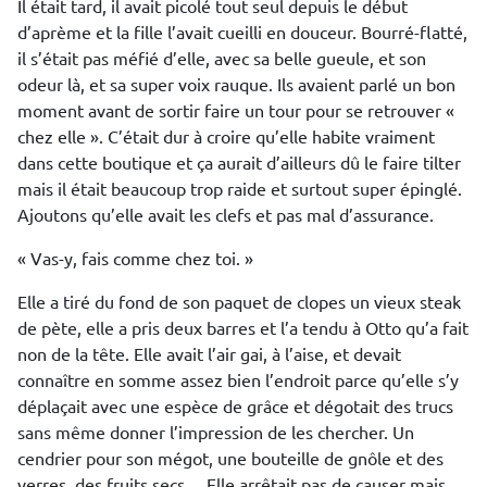
Il était tard, il avait picolé tout seul depuis le début
d’aprème et la fille l’avait cueilli en douceur. Bourré-flatté,
il s’était pas méfié d’elle, avec sa belle gueule, et son
odeur là, et sa super voix rauque. Ils avaient parlé un bon
moment avant de sortir faire un tour pour se retrouver «
chez elle ». C’était dur à croire qu’elle habite vraiment
dans cette boutique et ça aurait d’ailleurs dû le faire tilter
mais il était beaucoup trop raide et surtout super épinglé.
Ajoutons qu’elle avait les clefs et pas mal d’assurance.
« Vas-y, fais comme chez toi. »
Elle a tiré du fond de son paquet de clopes un vieux steak
de pète, elle a pris deux barres et l’a tendu à Otto qu’a fait
non de la tête. Elle avait l’air gai, à l’aise, et devait
connaître en somme assez bien l’endroit parce qu’elle s’y
déplaçait avec une espèce de grâce et dégotait des trucs
sans même donner l’impression de les chercher. Un
cendrier pour son mégot, une bouteille de gnôle et des
verres, des fruits secs… Elle arrêtait pas de causer mais