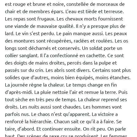
est rouge et brune et noire, constellée de morceaux de
chair et de membres épars. L’eau est tiède et terreuse.
Les repas sont frugaux. Les chevaux morts fournissent
une viande de mauvaise qualité. Il n’y a presque plus de
lard. Le vin s’est perdu. Le pain manque aussi. Les peaux
des montures sont récupérées, raclées et roulées. Les os
longs sont décharnés et conservés. Un soldat porte un
collier sanglant. Il l’a confectionné en cachette. Ce sont
des doigts de mains droites, percés dans la pulpe et
passés sur du crin. Les abris sont divers. Certains sont plus
solides que d’autres, moins bien équipés, moins étanches.
La journée règne la chaleur. Le temps change en fin
d’après-midi. La pluie nettoie l’air et remue la terre. Puis
tout sèche en très peu de temps. La chaleur reprend ses
droits. Les nuits aussi sont chaudes. Les hommes vont
parfois nus. Le chaos n’est qu’apparent. La victoire a
renforcé la hiérarchie. Chacun sait ce qu’il a à faire. Se
taire, d’abord. Et continuer ensuite. On rit peu. On parle
haut. Des scènes de sexe cru se produisent. Les femmes