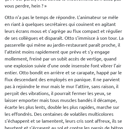
vous perdre, hein ? »
Otto n’a pas le temps de répondre. L’animateur se mêle
en riant à quelques secrétaires qui couinent en agitant
leurs écrans mous et s’agrège au flux compact et régulier
de ses collègues et disparaît. Otto s’immisce à son tour. La
passerelle qui mène au jardin-restaurant paraît proche, il
l’atteint moins rapidement que prévu et s’y engage
mollement, freiné par un subit accès de vertige, quand
une explosion suivie d’une onde insensée font vibrer l’air
entier. Otto bondit en arrière et se carapate, happé par le
flux descendant des employés en panique. Il ne parvient
pas à rejoindre le mur mais le mur l’attire, sans raison, il
perçoit des vibrations, il pourrait fermer les yeux, se
laisser emporter mais tous muscles bandés il décampe,
écarte les plus lents, double les plus rapides, marche sur
les effondrés. Des centaines de volatiles multicolores
s’échappent et se lamentent, leurs cris sont affreux, ils se
heurtent et s’écrasent au sol et contre les parois de béton.