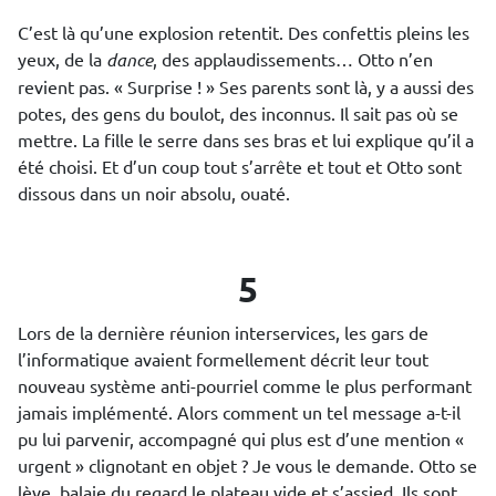
C’est là qu’une explosion retentit. Des confettis pleins les
yeux, de la
dance
, des applaudissements… Otto n’en
revient pas. « Surprise ! » Ses parents sont là, y a aussi des
potes, des gens du boulot, des inconnus. Il sait pas où se
mettre. La fille le serre dans ses bras et lui explique qu’il a
été choisi. Et d’un coup tout s’arrête et tout et Otto sont
dissous dans un noir absolu, ouaté.
5
Lors de la dernière réunion interservices, les gars de
l’informatique avaient formellement décrit leur tout
nouveau système anti-pourriel comme le plus performant
jamais implémenté. Alors comment un tel message a-t-il
pu lui parvenir, accompagné qui plus est d’une mention «
urgent » clignotant en objet ? Je vous le demande. Otto se
lève, balaie du regard le plateau vide et s’assied. Ils sont