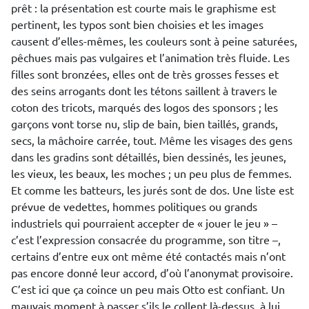
prêt : la présentation est courte mais le graphisme est
pertinent, les typos sont bien choisies et les images
causent d’elles-mêmes, les couleurs sont à peine saturées,
pêchues mais pas vulgaires et l’animation très fluide. Les
filles sont bronzées, elles ont de très grosses fesses et
des seins arrogants dont les tétons saillent à travers le
coton des tricots, marqués des logos des sponsors ; les
garçons vont torse nu, slip de bain, bien taillés, grands,
secs, la mâchoire carrée, tout. Même les visages des gens
dans les gradins sont détaillés, bien dessinés, les jeunes,
les vieux, les beaux, les moches ; un peu plus de femmes.
Et comme les batteurs, les jurés sont de dos. Une liste est
prévue de vedettes, hommes politiques ou grands
industriels qui pourraient accepter de « jouer le jeu » –
c’est l’expression consacrée du programme, son titre –,
certains d’entre eux ont même été contactés mais n’ont
pas encore donné leur accord, d’où l’anonymat provisoire.
C’est ici que ça coince un peu mais Otto est confiant. Un
mauvais moment à passer s’ils le collent là-dessus, à lui