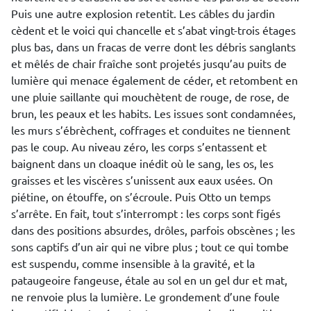
Puis une autre explosion retentit. Les câbles du jardin
cèdent et le voici qui chancelle et s’abat vingt-trois étages
plus bas, dans un fracas de verre dont les débris sanglants
et mêlés de chair fraîche sont projetés jusqu’au puits de
lumière qui menace également de céder, et retombent en
une pluie saillante qui mouchètent de rouge, de rose, de
brun, les peaux et les habits. Les issues sont condamnées,
les murs s’ébrèchent, coffrages et conduites ne tiennent
pas le coup. Au niveau zéro, les corps s’entassent et
baignent dans un cloaque inédit où le sang, les os, les
graisses et les viscères s’unissent aux eaux usées. On
piétine, on étouffe, on s’écroule. Puis Otto un temps
s’arrête. En fait, tout s’interrompt : les corps sont figés
dans des positions absurdes, drôles, parfois obscènes ; les
sons captifs d’un air qui ne vibre plus ; tout ce qui tombe
est suspendu, comme insensible à la gravité, et la
pataugeoire fangeuse, étale au sol en un gel dur et mat,
ne renvoie plus la lumière. Le grondement d’une foule