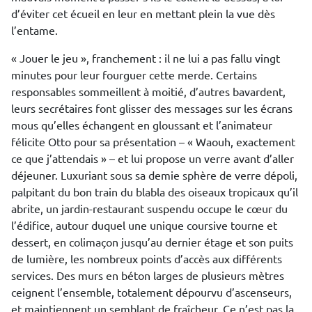
d’éviter cet écueil en leur en mettant plein la vue dès
l’entame.
« Jouer le jeu », franchement : il ne lui a pas fallu vingt
minutes pour leur fourguer cette merde. Certains
responsables sommeillent à moitié, d’autres bavardent,
leurs secrétaires font glisser des messages sur les écrans
mous qu’elles échangent en gloussant et l’animateur
félicite Otto pour sa présentation – « Waouh, exactement
ce que j’attendais » – et lui propose un verre avant d’aller
déjeuner. Luxuriant sous sa demie sphère de verre dépoli,
palpitant du bon train du blabla des oiseaux tropicaux qu’il
abrite, un jardin-restaurant suspendu occupe le cœur du
l’édifice, autour duquel une unique coursive tourne et
dessert, en colimaçon jusqu’au dernier étage et son puits
de lumière, les nombreux points d’accès aux différents
services. Des murs en béton larges de plusieurs mètres
ceignent l’ensemble, totalement dépourvu d’ascenseurs,
et maintiennent un semblant de fraîcheur. Ce n’est pas la