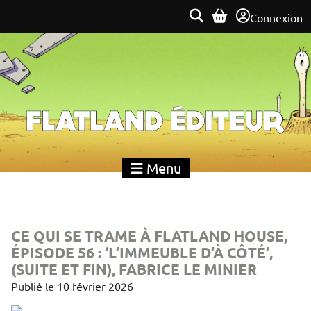
Connexion
Flatland Éditeur
Menu
CE QUI SE TRAME À FLATLAND HOUSE,
ÉPISODE 56 : ‘L’IMMEUBLE D’À CÔTÉ’,
(SUITE ET FIN), FABRICE LE MINIER
Publié le
10 février 2026