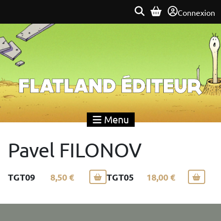
Connexion
Flatland Éditeur
Menu
Pavel FILONOV
TGT09
8,50 €
TGT05
18,00 €