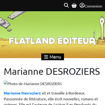
Connexion
Flatland Éditeur
Menu
Marianne DESROZIERS
Marianne Desroziers
vit et travaille à Bordeaux.
Passionnée de littérature, elle écrit nouvelles, romans et
poèmes. Elle est l’auteure de
Lisières
(Les Penchants du