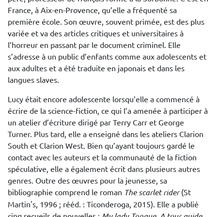
France, à Aix-en-Provence, qu’elle a fréquenté sa
première école. Son œuvre, souvent primée, est des plus
variée et va des articles critiques et universitaires à
l’horreur en passant par le document criminel. Elle
s’adresse à un public d’enfants comme aux adolescents et
aux adultes et a été traduite en japonais et dans les
langues slaves.
Lucy était encore adolescente lorsqu’elle a commencé à
écrire de la science-fiction, ce qui l’a amenée à participer à
un atelier d’écriture dirigé par Terry Carr et George
Turner. Plus tard, elle a enseigné dans les ateliers Clarion
South et Clarion West. Bien qu’ayant toujours gardé le
contact avec les auteurs et la communauté de la fiction
spéculative, elle a également écrit dans plusieurs autres
genres. Outre des œuvres pour la jeunesse, sa
bibliographie comprend le roman
The scarlet rider
(St
Martin's, 1996 ; rééd. : Ticonderoga, 2015). Elle a publié
cinq recueils de nouvelles :
My lady Tongue
,
A tour guide