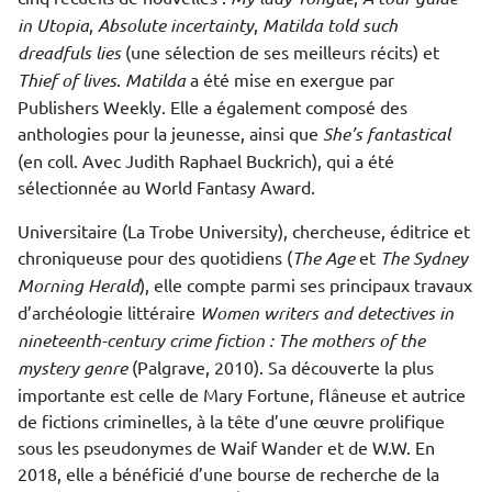
in Utopia
,
Absolute incertainty
,
Matilda told such
dreadfuls lies
(une sélection de ses meilleurs récits) et
Thief of lives
.
Matilda
a été mise en exergue par
Publishers Weekly. Elle a également composé des
anthologies pour la jeunesse, ainsi que
She’s fantastical
(en coll. Avec Judith Raphael Buckrich), qui a été
sélectionnée au World Fantasy Award.
Universitaire (La Trobe University), chercheuse, éditrice et
chroniqueuse pour des quotidiens (
The Age
et
The Sydney
Morning Herald
), elle compte parmi ses principaux travaux
d’archéologie littéraire
Women writers and detectives in
nineteenth-century crime fiction : The mothers of the
mystery genre
(Palgrave, 2010). Sa découverte la plus
importante est celle de Mary Fortune, flâneuse et autrice
de fictions criminelles, à la tête d’une œuvre prolifique
sous les pseudonymes de Waif Wander et de W.W. En
2018, elle a bénéficié d’une bourse de recherche de la