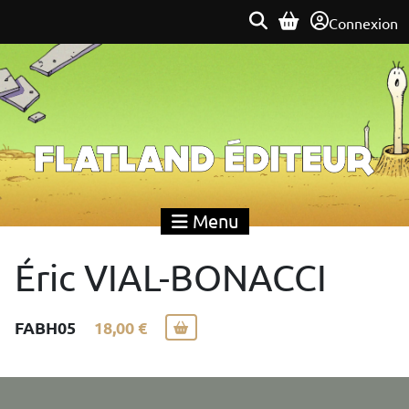
Connexion
Flatland Éditeur
Menu
Éric VIAL-BONACCI
FABH05
18,00 €