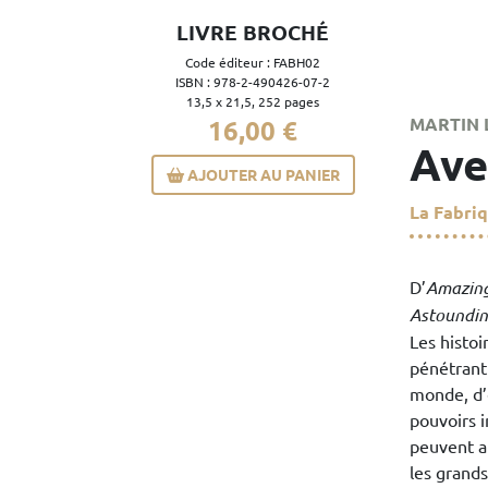
LIVRE BROCHÉ
Code éditeur : FABH02
ISBN : 978-2-490426-07-2
13,5 x 21,5, 252 pages
MARTIN 
16,00 €
Ave
AJOUTER AU PANIER
La Fabriq
D’
Amazing
Astoundi
Les histoi
pénétrant 
monde, d’
pouvoirs 
peuvent a
les grands