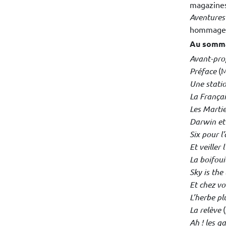
magazines 
Aventures
hommage 
Au somma
Avant-pro
Préface
(M
Une statio
La França
Les Marti
Darwin et
Six pour l
Et veiller l
La boifoui
Sky is the 
Et chez vo
L’herbe pl
La relève
(
Ah ! les g