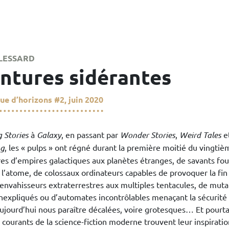
LESSARD
ntures sidérantes
ue d’horizons
#2, juin 2020
 Stories
à
Galaxy
, en passant par
Wonder Stories
,
Weird Tales
e
ng
, les « pulps » ont régné durant la première moitié du vingtièm
res d’empires galactiques aux planètes étranges, de savants fou
l’atome, de colossaux ordinateurs capables de provoquer la fin
envahisseurs extraterrestres aux multiples tentacules, de muta
inexpliqués ou d’automates incontrôlables menaçant la sécurité
ujourd’hui nous paraître décalées, voire grotesques… Et pourta
 courants de la science-fiction moderne trouvent leur inspirati