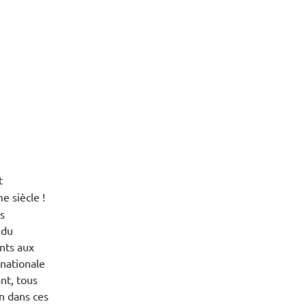
t
e siècle !
s
 du
nts aux
 nationale
nt, tous
on dans ces