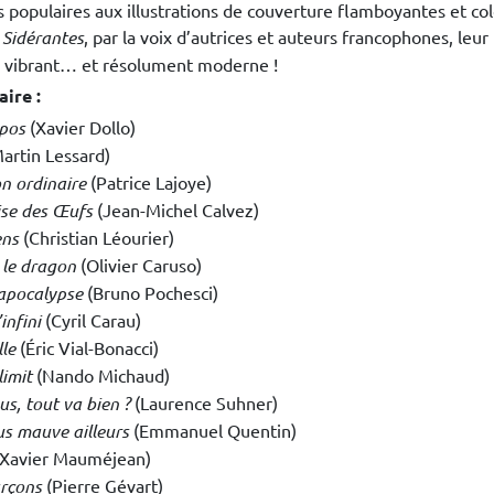
populaires aux illustrations de couverture flamboyantes et col
 Sidérantes
, par la voix d’autrices et auteurs francophones, leur
vibrant… et résolument moderne !
ire :
pos
(Xavier Dollo)
artin Lessard)
n ordinaire
(Patrice Lajoye)
ise des Œufs
(Jean-Michel Calvez)
ens
(Christian Léourier)
 le dragon
(Olivier Caruso)
’apocalypse
(Bruno Pochesci)
’infini
(Cyril Carau)
lle
(Éric Vial-Bonacci)
limit
(Nando Michaud)
us, tout va bien ?
(Laurence Suhner)
us mauve ailleurs
(Emmanuel Quentin)
Xavier Mauméjean)
arçons
(Pierre Gévart)