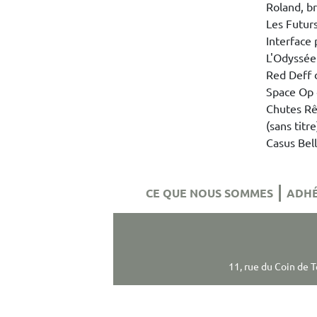
Roland, b
Les Futur
Interface
L'Odyssée
Red Deff
Space Op
Chutes Rê
(sans tit
Casus Bel
CE QUE NOUS SOMMES
ADHÉ
11, rue du Coin de 