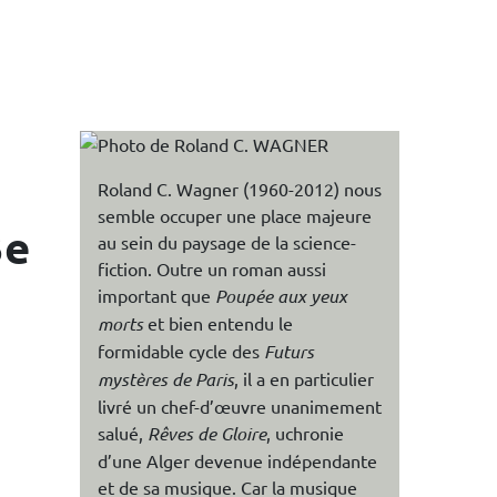
Roland C. Wagner (1960-2012) nous
semble occuper une place majeure
3e
au sein du paysage de la science-
fiction. Outre un roman aussi
important que
Poupée aux yeux
morts
et bien entendu le
formidable cycle des
Futurs
mystères de Paris
, il a en particulier
livré un chef-d’œuvre unanimement
salué,
Rêves de Gloire
, uchronie
d’une Alger devenue indépendante
et de sa musique. Car la musique