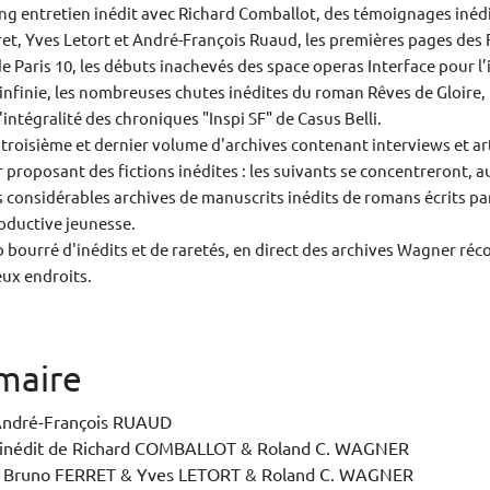
ng entretien inédit avec Richard Comballot, des témoignages inéd
et, Yves Letort et André-François Ruaud, les premières pages des 
e Paris 10, les débuts inachevés des space operas Interface pour l
infinie, les nombreuses chutes inédites du roman Rêves de Gloire, 
l'intégralité des chroniques "Inspi SF" de Casus Belli.
du troisième et dernier volume d'archives contenant interviews et ar
 proposant des fictions inédites : les suivants se concentreront, au
es considérables archives de manuscrits inédits de romans écrits pa
oductive jeunesse.
bourré d'inédits et de raretés, en direct des archives Wagner réc
ux endroits.
maire
André-François RUAUD
 inédit de Richard COMBALLOT & Roland C. WAGNER
e Bruno FERRET & Yves LETORT & Roland C. WAGNER