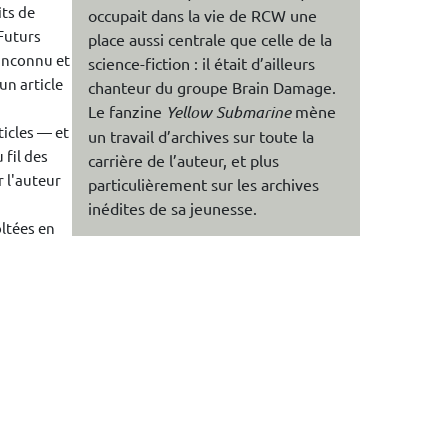
its de
occupait dans la vie de RCW une
Futurs
place aussi centrale que celle de la
’inconnu et
science-fiction : il était d’ailleurs
un article
chanteur du groupe Brain Damage.
Le fanzine
Yellow Submarine
mène
ticles — et
un travail d’archives sur toute la
 fil des
carrière de l’auteur, et plus
r l'auteur
particulièrement sur les archives
inédites de sa jeunesse.
oltées en