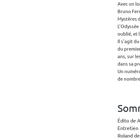
Avec un lo
Bruno Ferr
Mystères d
L’Odyssée 
oublié, et 
Il s'agit 
du premier
ans, sur l
dans sa pr
Un numéro 
de nombre
Som
Édito de 
Entretien
Roland d